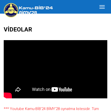
VİDEOLAR
*** Youtube Kamu-BİB’24 BİMY’28 oynatma listesidir. Tüm