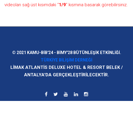
videoları sağ üst kısımdaki “
1/9
” kısmına basarak görebilirsiniz.
© 2021 KAMU-BİB'24 - BİMY'28 BÜTÜNLEŞIK ETKINLIĞI.
TÜRKIYE BILIŞIM DERNEĞI
LIMAK ATLANTIS DELUXE HOTEL & RESORT BELEK /
ANTALYA'DA GERÇEKLEŞTIRILECEKTIR.